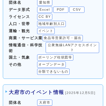
団体名
愛知県
データ形式
Excel
PDF
CSV
ライセンス
CC BY
人口・世帯
地域年齢別人口
運輸・観光
イベント
商業・サービス業
食品等営業許可・届出
情報通信・科学技
公衆無線LANアクセスポイン
ト
術
国土・気象
ボーリング柱状図等
その他
オープンデータ
分類できないもの
大府市のイベント情報
[2025年12月5日]
団体名
大府市