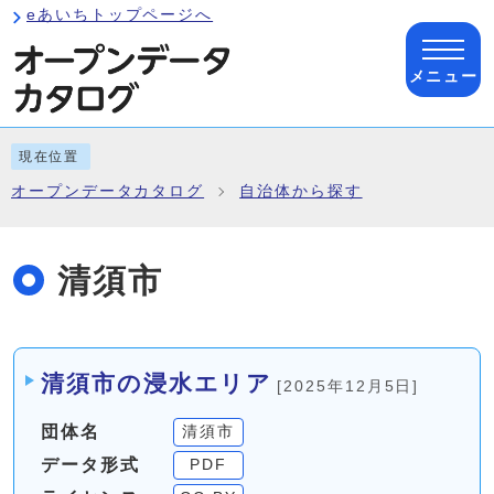
ページの先頭です
eあいちトップページへ
メニュー
ここから本文です
現在位置
オープンデータカタログ
自治体から探す
清須市
メインメニュー
清須市の浸水エリア
[2025年12月5日]
団体名
清須市
データ形式
PDF