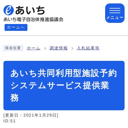
ページの先頭です
メニュー
ホームへ
ここから本文です
ホーム
調達情報
入札結果等
現在位置
あいち共同利用型施設予約
システムサービス提供業
務
[更新日：
2021年1月29日
]
ID:51