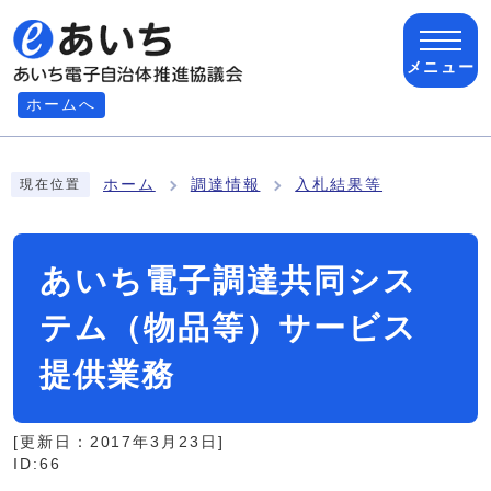
ページの先頭です
メニュー
ホームへ
ここから本文です
ホーム
調達情報
入札結果等
現在位置
あいち電子調達共同シス
テム（物品等）サービス
提供業務
[更新日：
2017年3月23日
]
ID:66