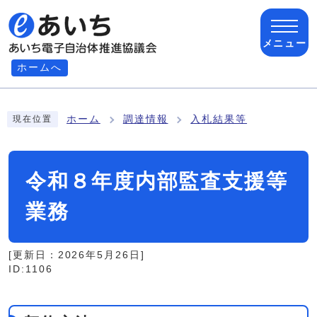
ページの先頭です
メニュー
ホームへ
ここから本文です
ホーム
調達情報
入札結果等
現在位置
令和８年度内部監査支援等
業務
[更新日：
2026年5月26日
]
ID:1106