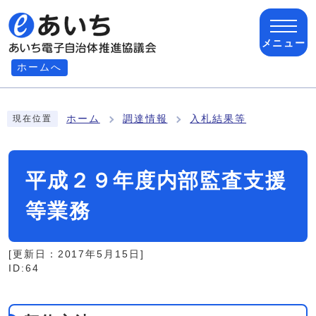
ページの先頭です
メニュー
ホームへ
ここから本文です
ホーム
調達情報
入札結果等
現在位置
平成２９年度内部監査支援
等業務
[更新日：
2017年5月15日
]
ID:64